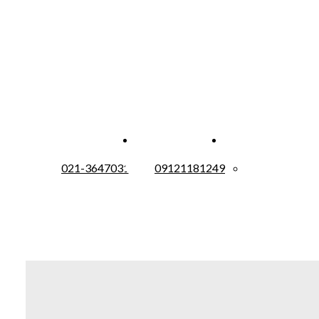
021-36470310
09121181249