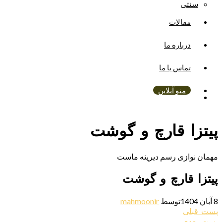
سنتی
مقالات
درباره ما
تماس با ما
منو آنلاین
پیتزا قارچ و گوشت
مهمان نوازی رسم دیرینه ماست
پیتزا قارچ و گوشت
8 آبان 1404
توسط
mahmoonir
راهبری
پست
پست قبلی
قبلی:
پست
پست بعدی