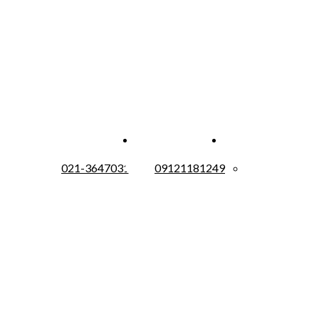
021-36470310
09121181249